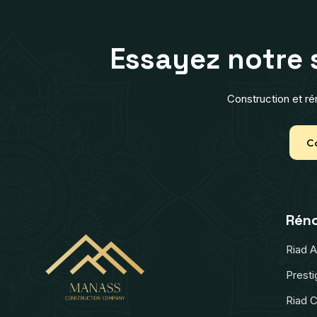
E
s
s
a
y
e
z
n
o
t
r
e
Construction et ré
C
Réno
Riad 
Presti
Riad C